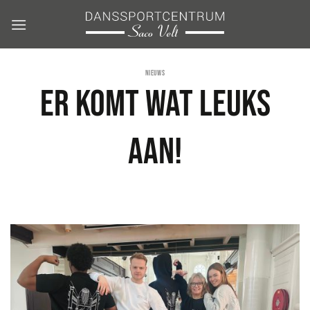
Ga
naar
inhoud
NIEUWS
Er komt wat leuks
aan!