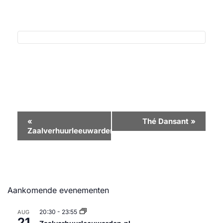
Evenement
«
Thé Dansant
»
Zaalverhuurleeuwarden.nl
Navigatie
Aankomende evenementen
20:30
-
23:55
AUG
21