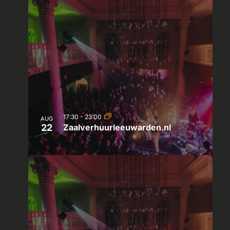
17:30
-
23:00
AUG
22
Zaalverhuurleeuwarden.nl