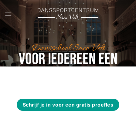
Ga
naar
inhoud
Dansschool Saco Velt
Voor iedereen een
tweede thuis
Schrijf je in voor een gratis proefles