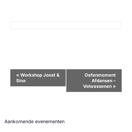
Evenement
«
Workshop Joost &
Oefenmoment
Sina
Afdansen –
Navigatie
Volwassenen
»
Aankomende evenementen