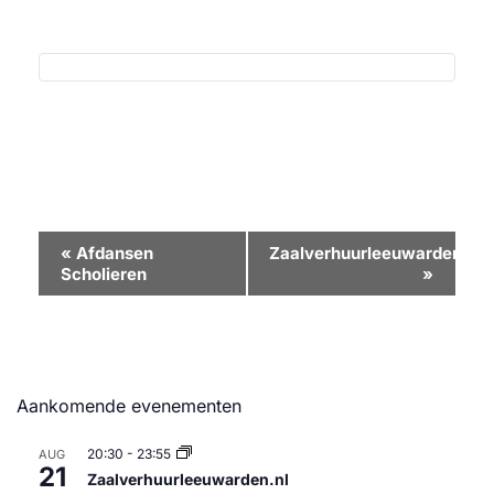
Evenement
«
Afdansen
Zaalverhuurleeuwarden.nl
Scholieren
»
Navigatie
Aankomende evenementen
20:30
-
23:55
AUG
21
Zaalverhuurleeuwarden.nl