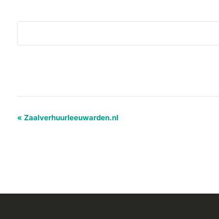
«
Zaalverhuurleeuwarden.nl
Evenement
Navigatie