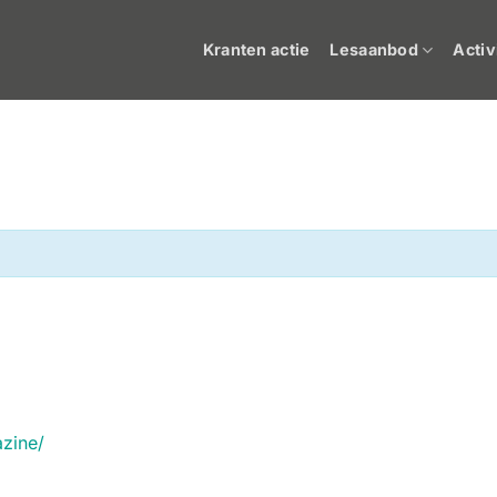
Kranten actie
Lesaanbod
Activ
azine/