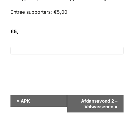
Entree supporters: €5,00
€5,
Evenement
«
APK
Afdansavond 2 –
Volwassenen
»
Navigatie