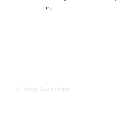
€10
Vorige
Evenementen