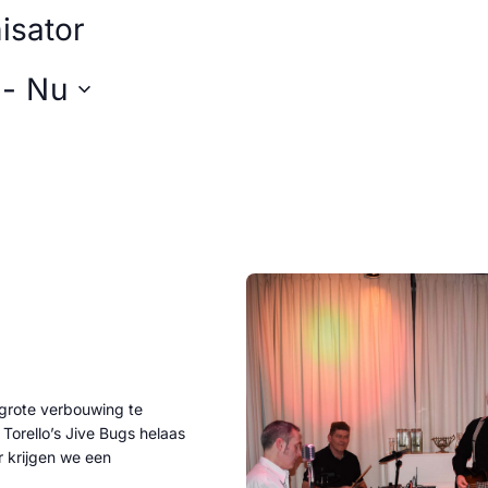
isator
 - 
Nu
ive Bugs
grote verbouwing te
Torello’s Jive Bugs helaas
 krijgen we een