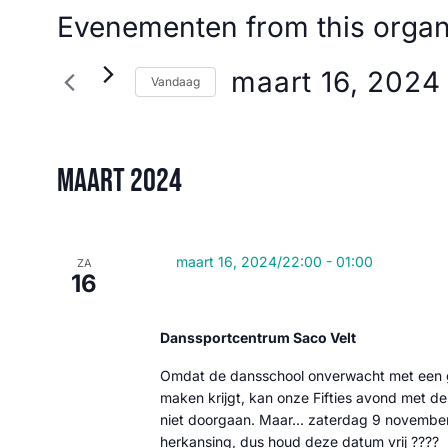
Evenementen from this organ
maart 16, 2024
Vandaag
Selecteer
een
maart 2024
datum.
maart 16, 2024/22:00
-
01:00
ZA
16
Rock & Roll – Torello’s J
Danssportcentrum Saco Velt
Omdat de dansschool onverwacht met een 
maken krijgt, kan onze Fifties avond met de 
niet doorgaan. Maar… zaterdag 9 november
herkansing, dus houd deze datum vrij ????