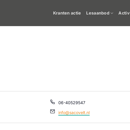
Kranten actie
Lesaanbod
Activ
Telefoon
06-40529547
E-
info@sacovelt.nl
mail