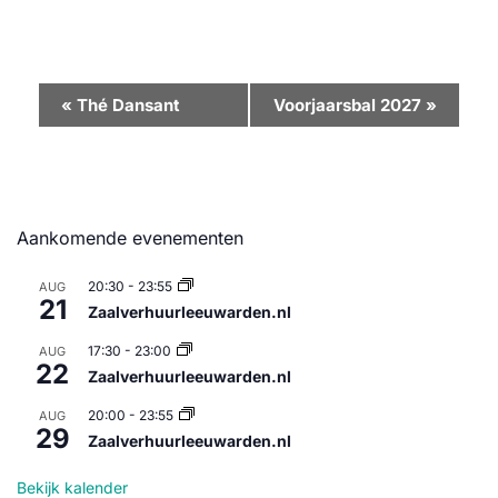
Evenement
«
Thé Dansant
Voorjaarsbal 2027
»
Navigatie
Aankomende evenementen
20:30
-
23:55
AUG
21
Zaalverhuurleeuwarden.nl
17:30
-
23:00
AUG
22
Zaalverhuurleeuwarden.nl
20:00
-
23:55
AUG
29
Zaalverhuurleeuwarden.nl
Bekijk kalender