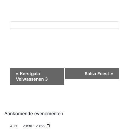
Evenement
«
Kerstgala
Salsa Feest
»
Volwassenen 3
Navigatie
Aankomende evenementen
20:30
-
23:55
AUG